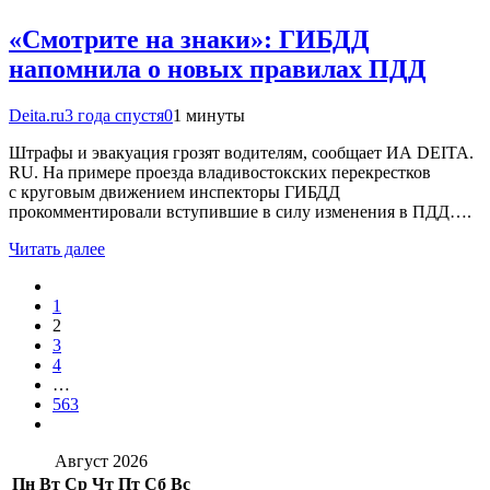
«Смотрите на знаки»: ГИБДД
напомнила о новых правилах ПДД
Deita.ru
3 года спустя
0
1 минуты
Штрафы и эвакуация грозят водителям, сообщает ИА DEITA.
RU. На примере проезда владивостокских перекрестков
с круговым движением инспекторы ГИБДД
прокомментировали вступившие в силу изменения в ПДД….
Читать далее
1
2
3
4
…
563
Август 2026
Пн
Вт
Ср
Чт
Пт
Сб
Вс