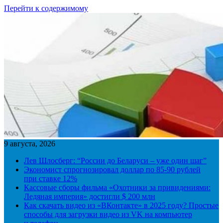
Перейти к содержимому
9 августа, 2026
Лев Шлосберг: “России до Беларуси – уже один шаг”
Экономист спрогнозировал доллар по 85-90 рублей
при ставке 12%
Кассовые сборы фильма «Охотники за привидениями:
Ледяная империя» достигли $ 200 млн
Как скачать видео из «ВКонтакте» в 2025 году? Простые
способы для загрузки видео из VK на компьютер