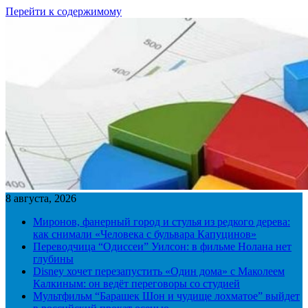
Перейти к содержимому
8 августа, 2026
Миронов, фанерный город и стулья из редкого дерева:
как снимали «Человека с бульвара Капуцинов»
Переводчица “Одиссеи” Уилсон: в фильме Нолана нет
глубины
Disney хочет перезапустить «Один дома» с Маколеем
Калкиным: он ведёт переговоры со студией
Мультфильм “Барашек Шон и чудище лохматое” выйдет