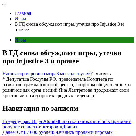
Главная
Игры
В ГД снова обсуждают игры, утечка про Injustice 3 и
прочее
Игры
В ГД снова обсуждают игры, утечка
про Injustice 3 и прочее
Навигатор игрового мира
3 месяца спустя
0
1 минуты
* Депутатша Госдумы РФ, председатель Комитета по
развитию гражданского общества, вопросам общественных и
религиозных организаций Яна Лантратова продолжает свой
крестовый поход против вредных видеоигр.
Навигация по записям
Предыдущая:
Игра Atomfall про постапокалипсис в Британии
получит сериал от авторов «Дряни»
Далее:
От 87 600 рублей: начались продажи игровых