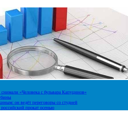
к снимали «Человека с бульвара Капуцинов»
лубины
киным: он ведёт переговоры со студией
 российский прокат осенью