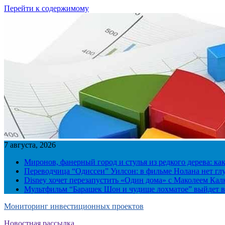
Перейти к содержимому
7 августа, 2026
Миронов, фанерный город и стулья из редкого дерева: ка
Переводчица “Одиссеи” Уилсон: в фильме Нолана нет г
Disney хочет перезапустить «Один дома» с Маколеем Кал
Мультфильм “Барашек Шон и чудище лохматое” выйдет в
Мониторинг инвестиционных проектов
Новостная рассылка