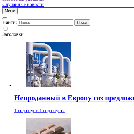
Случайные новости
Меню
Найти:
Заголовки
Непроданный в Европу газ предлож
1 год спустя
1 год спустя