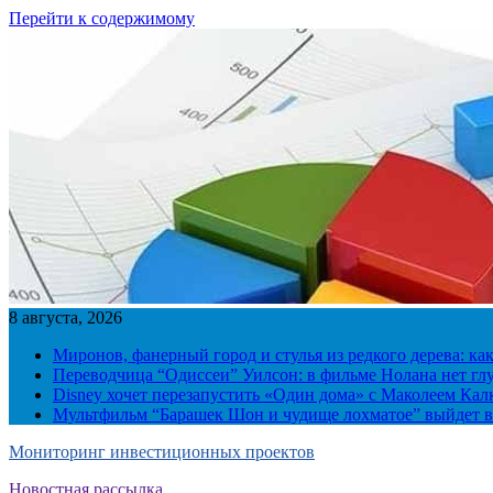
Перейти к содержимому
8 августа, 2026
Миронов, фанерный город и стулья из редкого дерева: ка
Переводчица “Одиссеи” Уилсон: в фильме Нолана нет г
Disney хочет перезапустить «Один дома» с Маколеем Кал
Мультфильм “Барашек Шон и чудище лохматое” выйдет в
Мониторинг инвестиционных проектов
Новостная рассылка