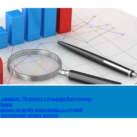
к снимали «Человека с бульвара Капуцинов»
лубины
киным: он ведёт переговоры со студией
 российский прокат осенью