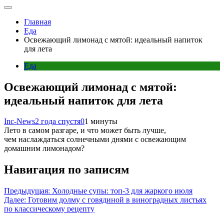
Главная
Еда
Освежающий лимонад с мятой: идеальный напиток
для лета
Еда
Освежающий лимонад с мятой:
идеальный напиток для лета
Inc-News
2 года спустя
0
1 минуты
Лето в самом разгаре, и что может быть лучше,
чем наслаждаться солнечными днями с освежающим
домашним лимонадом?
Навигация по записям
Предыдущая:
Холодные супы: топ-3 для жаркого июля
Далее:
Готовим долму с говядиной в виноградных листьях
по классическому рецепту