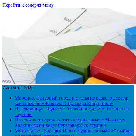
Перейти к содержимому
7 августа, 2026
Миронов, фанерный город и стулья из редкого дерева:
как снимали «Человека с бульвара Капуцинов»
Переводчица “Одиссеи” Уилсон: в фильме Нолана нет
глубины
Disney хочет перезапустить «Один дома» с Маколеем
Калкиным: он ведёт переговоры со студией
Мультфильм “Барашек Шон и чудище лохматое” выйдет