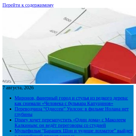
Перейти к содержимому
7 августа, 2026
Миронов, фанерный город и стулья из редкого дерева:
как снимали «Человека с бульвара Капуцинов»
Переводчица “Одиссеи” Уилсон: в фильме Нолана нет
глубины
Disney хочет перезапустить «Один дома» с Маколеем
Калкиным: он ведёт переговоры со студией
Мультфильм “Барашек Шон и чудище лохматое” выйдет