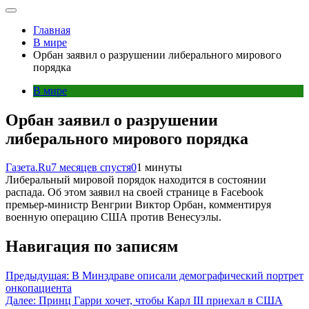
Главная
В мире
Орбан заявил о разрушении либерального мирового
порядка
В мире
Орбан заявил о разрушении
либерального мирового порядка
Газета.Ru
7 месяцев спустя
0
1 минуты
Либеральный мировой порядок находится в состоянии
распада. Об этом заявил на своей странице в Facebook
премьер-министр Венгрии Виктор Орбан, комментируя
военную операцию США против Венесуэлы.
Навигация по записям
Предыдущая:
В Минздраве описали демографический портрет
онкопациента
Далее:
Принц Гарри хочет, чтобы Карл III приехал в США