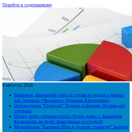
Перейти к содержимому
6 августа, 2026
Миронов, фанерный город и стулья из редкого дерева:
как снимали «Человека с бульвара Капуцинов»
Переводчица “Одиссеи” Уилсон: в фильме Нолана нет
глубины
Disney хочет перезапустить «Один дома» с Маколеем
Калкиным: он ведёт переговоры со студией
Мультфильм “Барашек Шон и чудище лохматое” выйдет