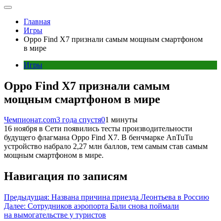
Главная
Игры
Oppo Find X7 признали самым мощным смартфоном
в мире
Игры
Oppo Find X7 признали самым
мощным смартфоном в мире
Чемпионат.com
3 года спустя
0
1 минуты
16 ноября в Сети появились тесты производительности
будущего флагмана Oppo Find X7. В бенчмарке AnTuTu
устройство набрало 2,27 млн баллов, тем самым став самым
мощным смартфоном в мире.
Навигация по записям
Предыдущая:
Названа причина приезда Леонтьева в Россию
Далее:
Сотрудников аэропорта Бали снова поймали
на вымогательстве у туристов