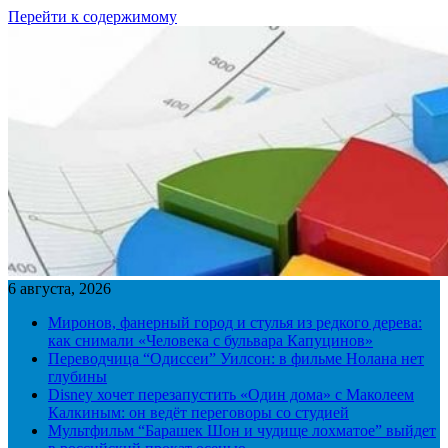
Перейти к содержимому
6 августа, 2026
Миронов, фанерный город и стулья из редкого дерева:
как снимали «Человека с бульвара Капуцинов»
Переводчица “Одиссеи” Уилсон: в фильме Нолана нет
глубины
Disney хочет перезапустить «Один дома» с Маколеем
Калкиным: он ведёт переговоры со студией
Мультфильм “Барашек Шон и чудище лохматое” выйдет