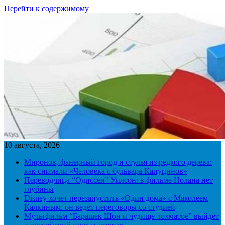
Перейти к содержимому
10 августа, 2026
Миронов, фанерный город и стулья из редкого дерева:
как снимали «Человека с бульвара Капуцинов»
Переводчица “Одиссеи” Уилсон: в фильме Нолана нет
глубины
Disney хочет перезапустить «Один дома» с Маколеем
Калкиным: он ведёт переговоры со студией
Мультфильм “Барашек Шон и чудище лохматое” выйдет