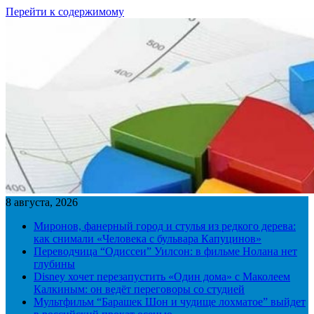
Перейти к содержимому
8 августа, 2026
Миронов, фанерный город и стулья из редкого дерева:
как снимали «Человека с бульвара Капуцинов»
Переводчица “Одиссеи” Уилсон: в фильме Нолана нет
глубины
Disney хочет перезапустить «Один дома» с Маколеем
Калкиным: он ведёт переговоры со студией
Мультфильм “Барашек Шон и чудище лохматое” выйдет