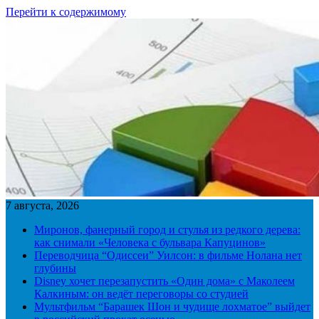
Перейти к содержимому
7 августа, 2026
Миронов, фанерный город и стулья из редкого дерева:
как снимали «Человека с бульвара Капуцинов»
Переводчица “Одиссеи” Уилсон: в фильме Нолана нет
глубины
Disney хочет перезапустить «Один дома» с Маколеем
Калкиным: он ведёт переговоры со студией
Мультфильм “Барашек Шон и чудище лохматое” выйдет