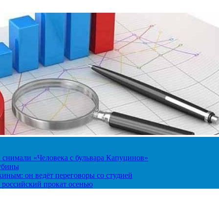
к снимали «Человека с бульвара Капуцинов»
лубины
киным: он ведёт переговоры со студией
 российский прокат осенью