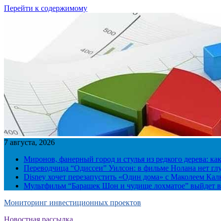
Перейти к содержимому
7 августа, 2026
Миронов, фанерный город и стулья из редкого дерева: ка
Переводчица “Одиссеи” Уилсон: в фильме Нолана нет г
Disney хочет перезапустить «Один дома» с Маколеем Кал
Мультфильм “Барашек Шон и чудище лохматое” выйдет в
Мониторинг инвестиционных проектов
Новостная рассылка