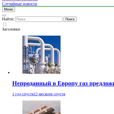
Случайные новости
Меню
Найти:
Заголовки
Непроданный в Европу газ предлож
1 год спустя
12 месяцев спустя