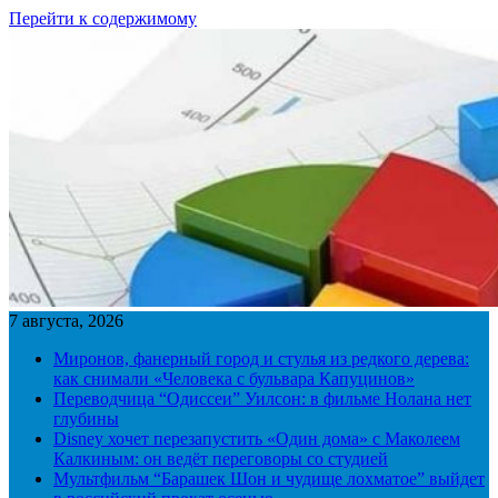
Перейти к содержимому
7 августа, 2026
Миронов, фанерный город и стулья из редкого дерева:
как снимали «Человека с бульвара Капуцинов»
Переводчица “Одиссеи” Уилсон: в фильме Нолана нет
глубины
Disney хочет перезапустить «Один дома» с Маколеем
Калкиным: он ведёт переговоры со студией
Мультфильм “Барашек Шон и чудище лохматое” выйдет