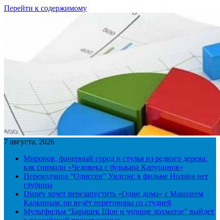
Перейти к содержимому
7 августа, 2026
Миронов, фанерный город и стулья из редкого дерева:
как снимали «Человека с бульвара Капуцинов»
Переводчица “Одиссеи” Уилсон: в фильме Нолана нет
глубины
Disney хочет перезапустить «Один дома» с Маколеем
Калкиным: он ведёт переговоры со студией
Мультфильм “Барашек Шон и чудище лохматое” выйдет