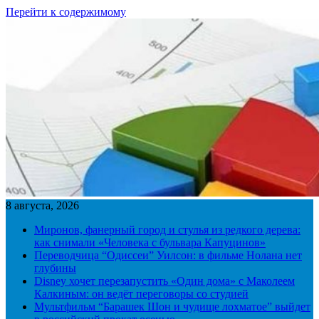
Перейти к содержимому
8 августа, 2026
Миронов, фанерный город и стулья из редкого дерева:
как снимали «Человека с бульвара Капуцинов»
Переводчица “Одиссеи” Уилсон: в фильме Нолана нет
глубины
Disney хочет перезапустить «Один дома» с Маколеем
Калкиным: он ведёт переговоры со студией
Мультфильм “Барашек Шон и чудище лохматое” выйдет