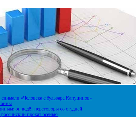
к снимали «Человека с бульвара Капуцинов»
лубины
киным: он ведёт переговоры со студией
 российский прокат осенью