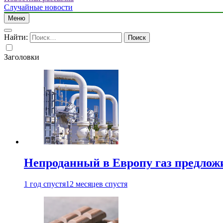
Случайные новости
Меню
Найти:
Заголовки
Непроданный в Европу газ предлож
1 год спустя
12 месяцев спустя