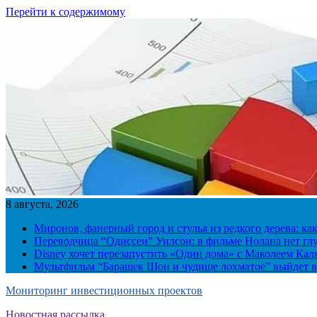
Перейти к содержимому
8 августа, 2026
Миронов, фанерный город и стулья из редкого дерева: ка
Переводчица “Одиссеи” Уилсон: в фильме Нолана нет г
Disney хочет перезапустить «Один дома» с Маколеем Кал
Мультфильм “Барашек Шон и чудище лохматое” выйдет в
Мониторинг инвестиционных проектов
Новостная рассылка