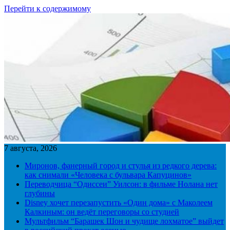
Перейти к содержимому
7 августа, 2026
Миронов, фанерный город и стулья из редкого дерева:
как снимали «Человека с бульвара Капуцинов»
Переводчица “Одиссеи” Уилсон: в фильме Нолана нет
глубины
Disney хочет перезапустить «Один дома» с Маколеем
Калкиным: он ведёт переговоры со студией
Мультфильм “Барашек Шон и чудище лохматое” выйдет