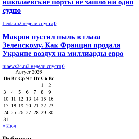
николаевские порты не зашло ни одно
судно
Lenta.ru
2 недели спустя
0
Макрон пустил пыль в глаза
Зеленскому. Как Франция продала
Украине воздух на миллиарды евро
runews24.ru
3 недели спустя
0
Август 2026
Пн
Вт
Ср
Чт
Пт
Сб
Вс
1
2
3
4
5
6
7
8
9
10
11
12
13
14
15
16
17
18
19
20
21
22
23
24
25
26
27
28
29
30
31
« Июл