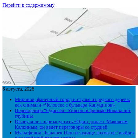
Перейти к содержимому
6 августа, 2026
Миронов, фанерный город и стулья из редкого дерева:
как снимали «Человека с бульвара Капуцинов»
Переводчица “Одиссеи” Уилсон: в фильме Нолана нет
глубины
Disney хочет перезапустить «Один дома» с Маколеем
Калкиным: он ведёт переговоры со студией
Мультфильм “Барашек Шон и чудище лохматое” выйдет