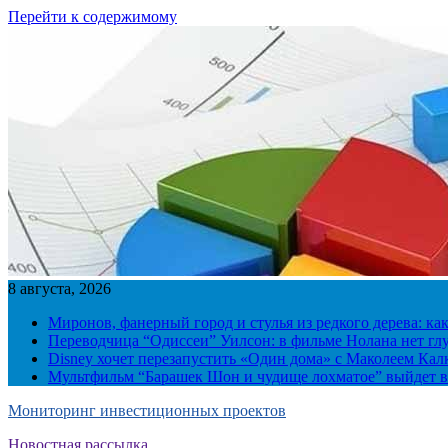
Перейти к содержимому
8 августа, 2026
Миронов, фанерный город и стулья из редкого дерева: ка
Переводчица “Одиссеи” Уилсон: в фильме Нолана нет г
Disney хочет перезапустить «Один дома» с Маколеем Кал
Мультфильм “Барашек Шон и чудище лохматое” выйдет в
Мониторинг инвестиционных проектов
Новостная рассылка