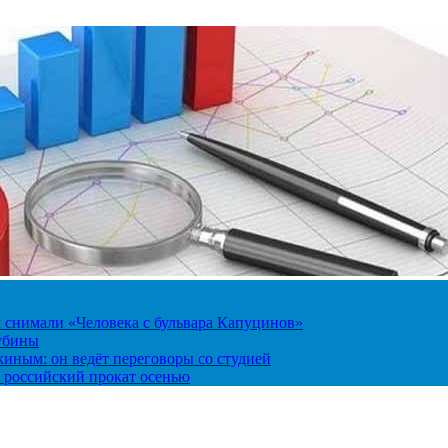
к снимали «Человека с бульвара Капуцинов»
лубины
киным: он ведёт переговоры со студией
 российский прокат осенью