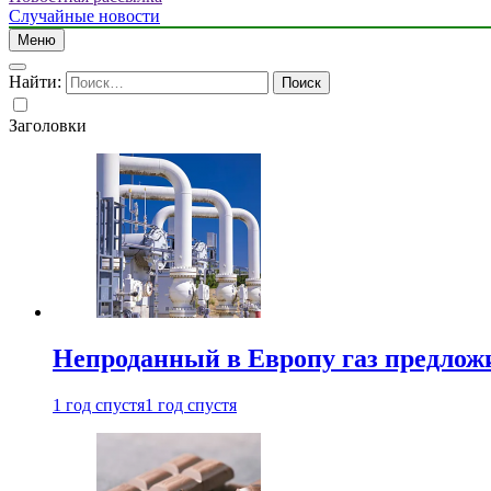
Случайные новости
Меню
Найти:
Заголовки
Непроданный в Европу газ предлож
1 год спустя
1 год спустя