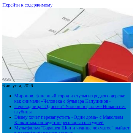
Перейти к содержимому
6 августа, 2026
Миронов, фанерный город и стулья из редкого дерева:
как снимали «Человека с бульвара Капуцинов»
Переводчица “Одиссеи” Уилсон: в фильме Нолана нет
глубины
Disney хочет перезапустить «Один дома» с Маколеем
Калкиным: он ведёт переговоры со студией
Мультфильм “Барашек Шон и чудище лохматое” выйдет