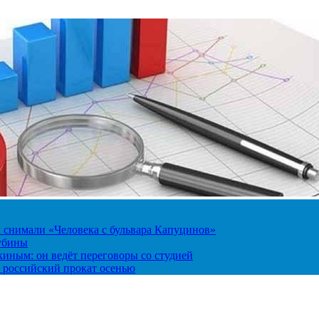
к снимали «Человека с бульвара Капуцинов»
лубины
киным: он ведёт переговоры со студией
 российский прокат осенью