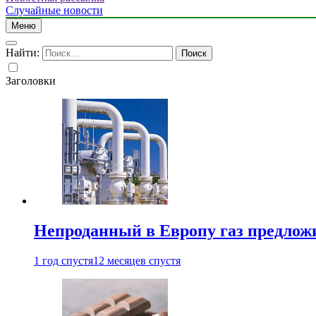
Случайные новости
Меню
Найти:
Заголовки
Непроданный в Европу газ предлож
1 год спустя
12 месяцев спустя