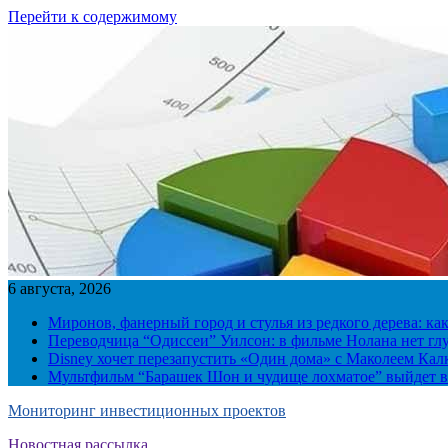
Перейти к содержимому
6 августа, 2026
Миронов, фанерный город и стулья из редкого дерева: ка
Переводчица “Одиссеи” Уилсон: в фильме Нолана нет г
Disney хочет перезапустить «Один дома» с Маколеем Кал
Мультфильм “Барашек Шон и чудище лохматое” выйдет в
Мониторинг инвестиционных проектов
Новостная рассылка