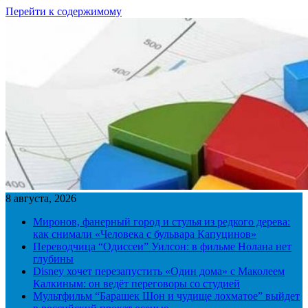
Перейти к содержимому
8 августа, 2026
Миронов, фанерный город и стулья из редкого дерева:
как снимали «Человека с бульвара Капуцинов»
Переводчица “Одиссеи” Уилсон: в фильме Нолана нет
глубины
Disney хочет перезапустить «Один дома» с Маколеем
Калкиным: он ведёт переговоры со студией
Мультфильм “Барашек Шон и чудище лохматое” выйдет