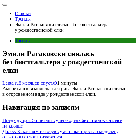
Главная
Тренды
Эмили Ратаковски снялась без бюстгальтера
у рождественской елки
Тренды
Эмили Ратаковски снялась
без бюстгальтера у рождественской
елки
Lenta.ru
8 месяцев спустя
0
1 минуты
Американская модель и актриса Эмили Ратаковски снялась
в откровенном виде у рождественской елки.
Навигация по записям
Предыдущая:
56-летняя супермодель без штанов снялась
на крыше
Далее:
Какая зимняя обувь уменьшает рост: 5 моделей,
от которых стоит отказаться