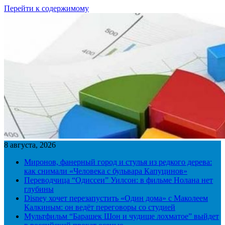
Перейти к содержимому
8 августа, 2026
Миронов, фанерный город и стулья из редкого дерева:
как снимали «Человека с бульвара Капуцинов»
Переводчица “Одиссеи” Уилсон: в фильме Нолана нет
глубины
Disney хочет перезапустить «Один дома» с Маколеем
Калкиным: он ведёт переговоры со студией
Мультфильм “Барашек Шон и чудище лохматое” выйдет