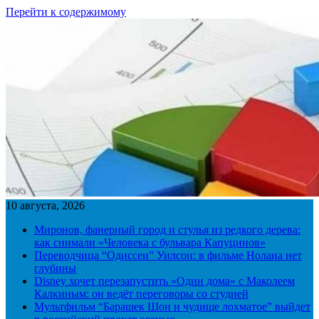
Перейти к содержимому
10 августа, 2026
Миронов, фанерный город и стулья из редкого дерева:
как снимали «Человека с бульвара Капуцинов»
Переводчица “Одиссеи” Уилсон: в фильме Нолана нет
глубины
Disney хочет перезапустить «Один дома» с Маколеем
Калкиным: он ведёт переговоры со студией
Мультфильм “Барашек Шон и чудище лохматое” выйдет