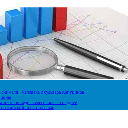
к снимали «Человека с бульвара Капуцинов»
лубины
киным: он ведёт переговоры со студией
 российский прокат осенью