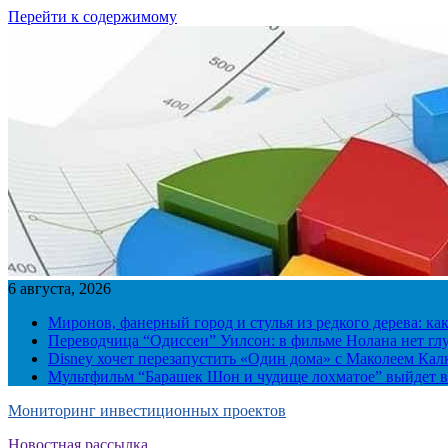
Перейти к содержимому
6 августа, 2026
Миронов, фанерный город и стулья из редкого дерева: ка
Переводчица “Одиссеи” Уилсон: в фильме Нолана нет г
Disney хочет перезапустить «Один дома» с Маколеем Кал
Мультфильм “Барашек Шон и чудище лохматое” выйдет в
Мониторинг инвестиционных проектов
Новостная рассылка