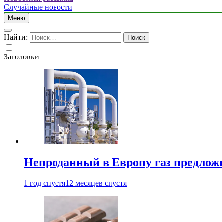
Случайные новости
Меню
Найти:
Заголовки
Непроданный в Европу газ предлож
1 год спустя
12 месяцев спустя