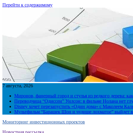
Перейти к содержимому
7 августа, 2026
Миронов, фанерный город и стулья из редкого дерева: ка
Переводчица “Одиссеи” Уилсон: в фильме Нолана нет г
Disney хочет перезапустить «Один дома» с Маколеем Кал
Мультфильм “Барашек Шон и чудище лохматое” выйдет в
Мониторинг инвестиционных проектов
Новостная рассылка