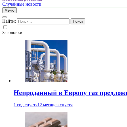
Случайные новости
Меню
Найти:
Заголовки
Непроданный в Европу газ предлож
1 год спустя
12 месяцев спустя