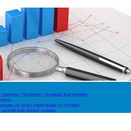
к снимали «Человека с бульвара Капуцинов»
лубины
киным: он ведёт переговоры со студией
 российский прокат осенью