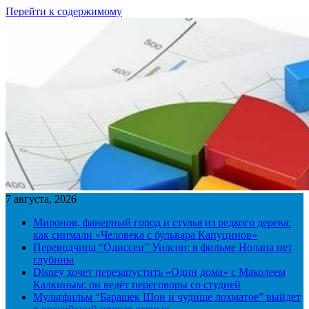
Перейти к содержимому
7 августа, 2026
Миронов, фанерный город и стулья из редкого дерева:
как снимали «Человека с бульвара Капуцинов»
Переводчица “Одиссеи” Уилсон: в фильме Нолана нет
глубины
Disney хочет перезапустить «Один дома» с Маколеем
Калкиным: он ведёт переговоры со студией
Мультфильм “Барашек Шон и чудище лохматое” выйдет