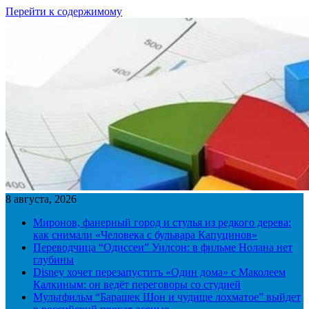
Перейти к содержимому
8 августа, 2026
Миронов, фанерный город и стулья из редкого дерева:
как снимали «Человека с бульвара Капуцинов»
Переводчица “Одиссеи” Уилсон: в фильме Нолана нет
глубины
Disney хочет перезапустить «Один дома» с Маколеем
Калкиным: он ведёт переговоры со студией
Мультфильм “Барашек Шон и чудище лохматое” выйдет