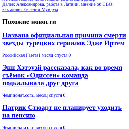
Далее:
Александрова, работа в Латвии, мнение об СВО:
как живет Евгений Мундум
Похожие новости
Названа официальная причина смерти
звезды турецких сериалов Эдже Иртем
Российская Газета
1 месяц спустя
0
Энн Хэтэуэй рассказала, как во время
съёмок «Одиссеи» команда
подкалывала друг друга
Чемпионат.com
1 месяц спустя
0
Патрик Стюарт не планирует уходить
на пенсию
Чемпионат.com
1 месяц спустя
0