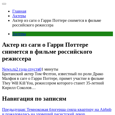
Главная
Актеры
Актер из саги о Гарри Поттере снимется в фильме
российского режиссера
Актеры
Актер из саги о Гарри Поттере
снимется в фильме российского
режиссера
News.ru
2 года спустя
0
1 минуты
Британский актер Том Фелтон, известный по роли Драко
Малфоя в саге о Гарри Поттере, примет участие в фильме
They Will Kill You, режиссером которого станет 35-летний
Кирилл Соколов…
Навигация по записям
Предыдущая:
Темнокожая блогерша сняла квартиру на Airbnb
и пожаловалась на зловещий расистский декор