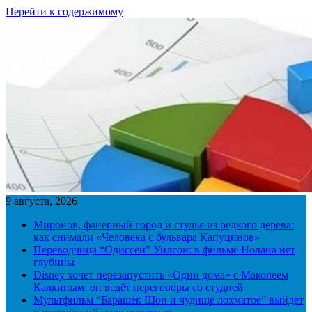
Перейти к содержимому
9 августа, 2026
Миронов, фанерный город и стулья из редкого дерева:
как снимали «Человека с бульвара Капуцинов»
Переводчица “Одиссеи” Уилсон: в фильме Нолана нет
глубины
Disney хочет перезапустить «Один дома» с Маколеем
Калкиным: он ведёт переговоры со студией
Мультфильм “Барашек Шон и чудище лохматое” выйдет