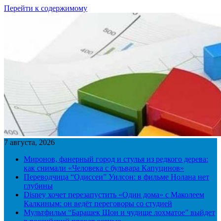
Перейти к содержимому
7 августа, 2026
Миронов, фанерный город и стулья из редкого дерева:
как снимали «Человека с бульвара Капуцинов»
Переводчица “Одиссеи” Уилсон: в фильме Нолана нет
глубины
Disney хочет перезапустить «Один дома» с Маколеем
Калкиным: он ведёт переговоры со студией
Мультфильм “Барашек Шон и чудище лохматое” выйдет