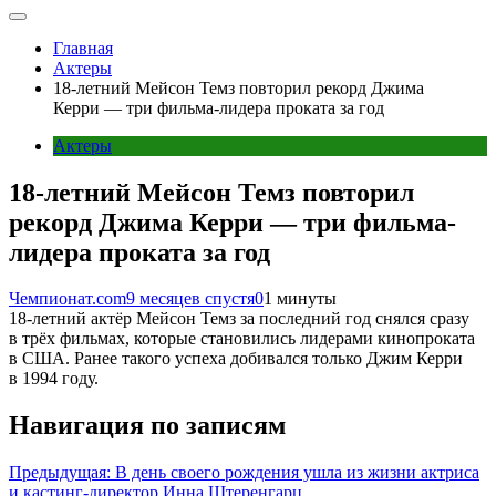
Главная
Актеры
18-летний Мейсон Темз повторил рекорд Джима
Керри — три фильма-лидера проката за год
Актеры
18-летний Мейсон Темз повторил
рекорд Джима Керри — три фильма-
лидера проката за год
Чемпионат.com
9 месяцев спустя
0
1 минуты
18-летний актёр Мейсон Темз за последний год снялся сразу
в трёх фильмах, которые становились лидерами кинопроката
в США. Ранее такого успеха добивался только Джим Керри
в 1994 году.
Навигация по записям
Предыдущая:
В день своего рождения ушла из жизни актриса
и кастинг-директор Инна Штеренгарц