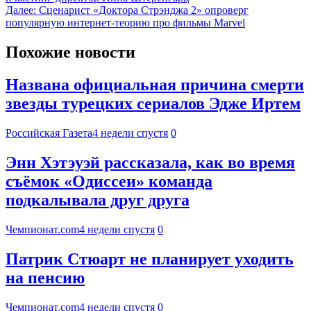
Далее:
Сценарист «Доктора Стрэнджа 2» опроверг
популярную интернет-теорию про фильмы Marvel
Похожие новости
Названа официальная причина смерти
звезды турецких сериалов Эдже Иртем
Российская Газета
4 недели спустя
0
Энн Хэтэуэй рассказала, как во время
съёмок «Одиссеи» команда
подкалывала друг друга
Чемпионат.com
4 недели спустя
0
Патрик Стюарт не планирует уходить
на пенсию
Чемпионат.com
4 недели спустя
0