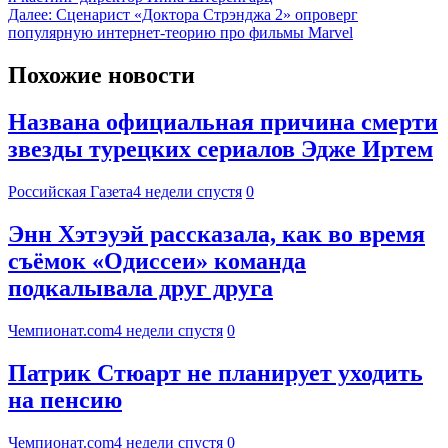
Далее:
Сценарист «Доктора Стрэнджа 2» опроверг
популярную интернет-теорию про фильмы Marvel
Похожие новости
Названа официальная причина смерти
звезды турецких сериалов Эдже Иртем
Российская Газета
4 недели спустя
0
Энн Хэтэуэй рассказала, как во время
съёмок «Одиссеи» команда
подкалывала друг друга
Чемпионат.com
4 недели спустя
0
Патрик Стюарт не планирует уходить
на пенсию
Чемпионат.com
4 недели спустя
0