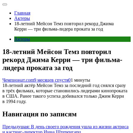
Главная
Актеры
18-летний Мейсон Темз повторил рекорд Джима
Керри — три фильма-лидера проката за год
Актеры
18-летний Мейсон Темз повторил
рекорд Джима Керри — три фильма-
лидера проката за год
Чемпионат.com
9 месяцев спустя
0
1 минуты
18-летний актёр Мейсон Темз за последний год снялся сразу
в трёх фильмах, которые становились лидерами кинопроката
в США. Ранее такого успеха добивался только Джим Керри
в 1994 году.
Навигация по записям
Предыдущая:
В день своего рождения ушла из жизни актриса
и кастинг-директор Инна Штеренгарц