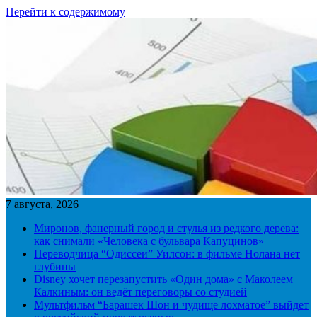
Перейти к содержимому
7 августа, 2026
Миронов, фанерный город и стулья из редкого дерева:
как снимали «Человека с бульвара Капуцинов»
Переводчица “Одиссеи” Уилсон: в фильме Нолана нет
глубины
Disney хочет перезапустить «Один дома» с Маколеем
Калкиным: он ведёт переговоры со студией
Мультфильм “Барашек Шон и чудище лохматое” выйдет