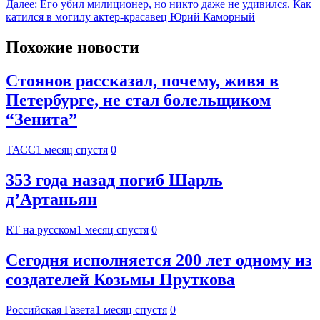
Далее:
Его убил милиционер, но никто даже не удивился. Как
катился в могилу актер-красавец Юрий Каморный
Похожие новости
Стоянов рассказал, почему, живя в
Петербурге, не стал болельщиком
“Зенита”
ТАСС
1 месяц спустя
0
353 года назад погиб Шарль
д’Артаньян
RT на русском
1 месяц спустя
0
Сегодня исполняется 200 лет одному из
создателей Козьмы Пруткова
Российская Газета
1 месяц спустя
0