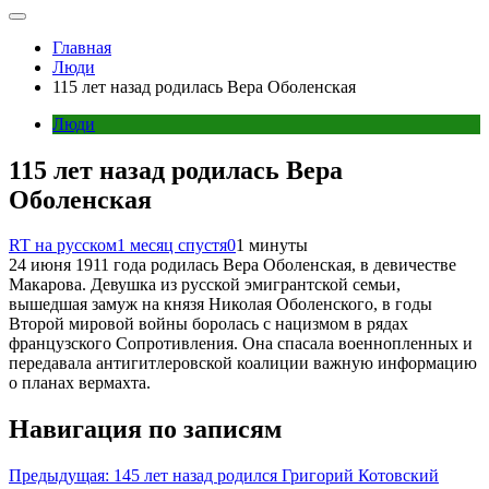
Главная
Люди
115 лет назад родилась Вера Оболенская
Люди
115 лет назад родилась Вера
Оболенская
RT на русском
1 месяц спустя
0
1 минуты
24 июня 1911 года родилась Вера Оболенская, в девичестве
Макарова. Девушка из русской эмигрантской семьи,
вышедшая замуж на князя Николая Оболенского, в годы
Второй мировой войны боролась с нацизмом в рядах
французского Сопротивления. Она спасала военнопленных и
передавала антигитлеровской коалиции важную информацию
о планах вермахта.
Навигация по записям
Предыдущая:
145 лет назад родился Григорий Котовский