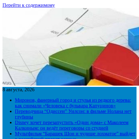
Перейти к содержимому
8 августа, 2026
Миронов, фанерный город и стулья из редкого дерева:
как снимали «Человека с бульвара Капуцинов»
Переводчица “Одиссеи” Уилсон: в фильме Нолана нет
глубины
Disney хочет перезапустить «Один дома» с Маколеем
Калкиным: он ведёт переговоры со студией
Мультфильм “Барашек Шон и чудище лохматое” выйдет