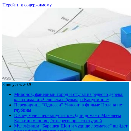
Перейти к содержимому
8 августа, 2026
Миронов, фанерный город и стулья из редкого дерева:
как снимали «Человека с бульвара Капуцинов»
Переводчица “Одиссеи” Уилсон: в фильме Нолана нет
глубины
Disney хочет перезапустить «Один дома» с Маколеем
Калкиным: он ведёт переговоры со студией
Мультфильм “Барашек Шон и чудище лохматое” выйдет