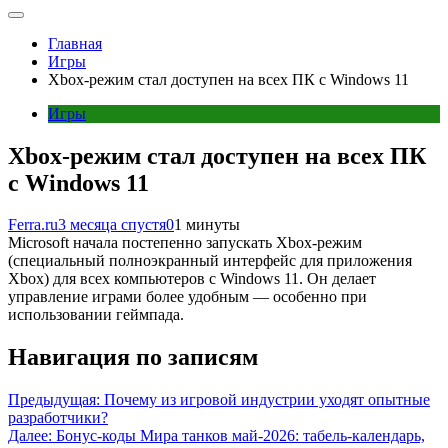
Главная
Игры
Xbox-режим стал доступен на всех ПК с Windows 11
Игры
Xbox-режим стал доступен на всех ПК
с Windows 11
Ferra.ru
3 месяца спустя
0
1 минуты
Microsoft начала постепенно запускать Xbox-режим
(специальный полноэкранный интерфейс для приложения
Xbox) для всех компьютеров с Windows 11. Он делает
управление играми более удобным — особенно при
использовании геймпада.
Навигация по записям
Предыдущая:
Почему из игровой индустрии уходят опытные
разработчики?
Далее:
Бонус-коды Мира танков май-2026: табель-календарь,