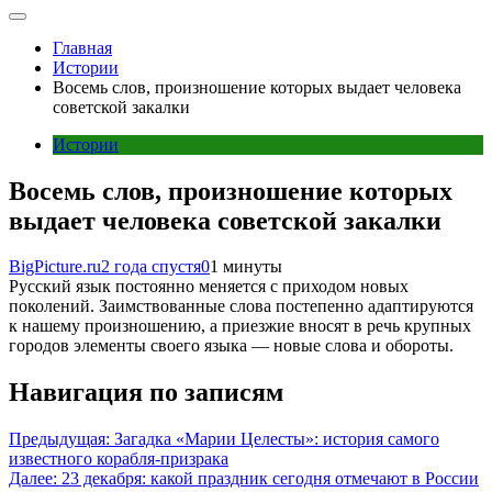
Главная
Истории
Восемь слов, произношение которых выдает человека
советской закалки
Истории
Восемь слов, произношение которых
выдает человека советской закалки
BigPicture.ru
2 года спустя
0
1 минуты
Русский язык постоянно меняется с приходом новых
поколений. Заимствованные слова постепенно адаптируются
к нашему произношению, а приезжие вносят в речь крупных
городов элементы своего языка — новые слова и обороты.
Навигация по записям
Предыдущая:
Загадка «Марии Целесты»: история самого
известного корабля-призрака
Далее:
23 декабря: какой праздник сегодня отмечают в России