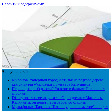
Перейти к содержимому
9 августа, 2026
Миронов, фанерный город и стулья из редкого дерева:
как снимали «Человека с бульвара Капуцинов»
Переводчица “Одиссеи” Уилсон: в фильме Нолана нет
глубины
Disney хочет перезапустить «Один дома» с Маколеем
Калкиным: он ведёт переговоры со студией
Мультфильм “Барашек Шон и чудище лохматое” выйдет