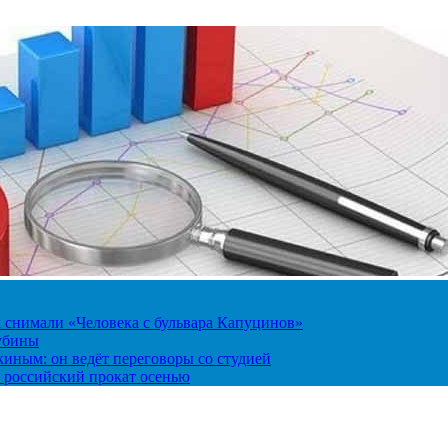
к снимали «Человека с бульвара Капуцинов»
лубины
киным: он ведёт переговоры со студией
 российский прокат осенью