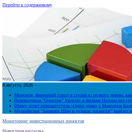
Перейти к содержимому
8 августа, 2026
Миронов, фанерный город и стулья из редкого дерева: ка
Переводчица “Одиссеи” Уилсон: в фильме Нолана нет г
Disney хочет перезапустить «Один дома» с Маколеем Кал
Мультфильм “Барашек Шон и чудище лохматое” выйдет в
Мониторинг инвестиционных проектов
Новостная рассылка