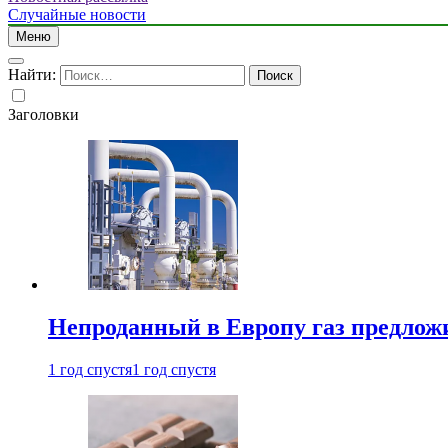
Случайные новости
Меню
Найти:
Заголовки
Непроданный в Европу газ предлож
1 год спустя
1 год спустя