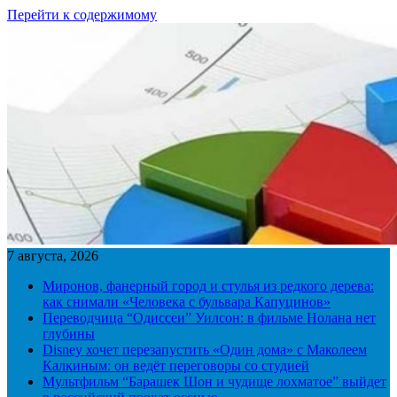
Перейти к содержимому
7 августа, 2026
Миронов, фанерный город и стулья из редкого дерева:
как снимали «Человека с бульвара Капуцинов»
Переводчица “Одиссеи” Уилсон: в фильме Нолана нет
глубины
Disney хочет перезапустить «Один дома» с Маколеем
Калкиным: он ведёт переговоры со студией
Мультфильм “Барашек Шон и чудище лохматое” выйдет