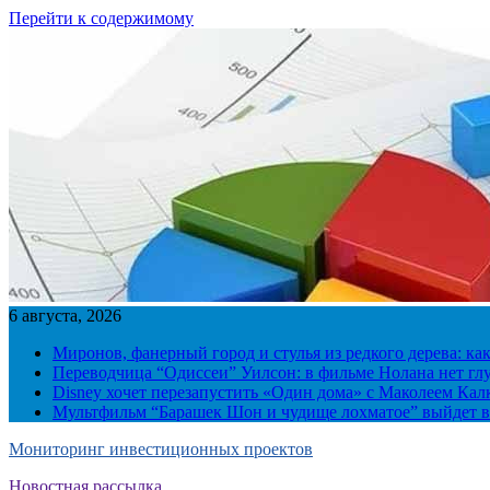
Перейти к содержимому
6 августа, 2026
Миронов, фанерный город и стулья из редкого дерева: ка
Переводчица “Одиссеи” Уилсон: в фильме Нолана нет г
Disney хочет перезапустить «Один дома» с Маколеем Кал
Мультфильм “Барашек Шон и чудище лохматое” выйдет в
Мониторинг инвестиционных проектов
Новостная рассылка