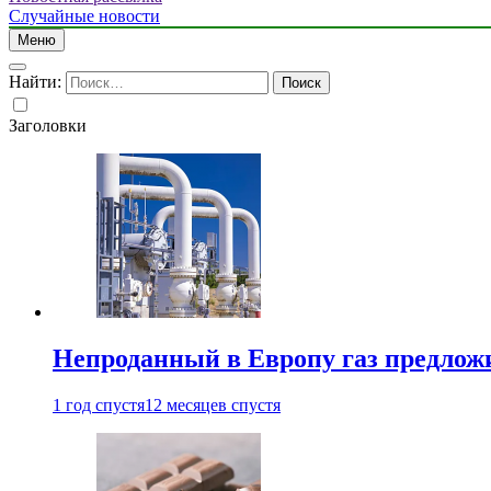
Случайные новости
Меню
Найти:
Заголовки
Непроданный в Европу газ предлож
1 год спустя
12 месяцев спустя