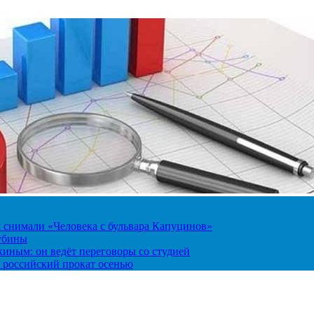
к снимали «Человека с бульвара Капуцинов»
лубины
киным: он ведёт переговоры со студией
 российский прокат осенью