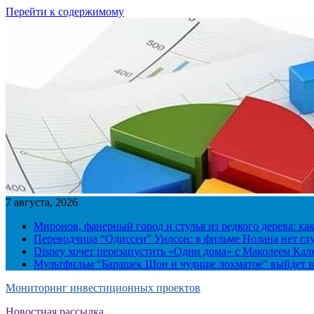
Перейти к содержимому
7 августа, 2026
Миронов, фанерный город и стулья из редкого дерева: ка
Переводчица “Одиссеи” Уилсон: в фильме Нолана нет г
Disney хочет перезапустить «Один дома» с Маколеем Кал
Мультфильм “Барашек Шон и чудище лохматое” выйдет в
Мониторинг инвестиционных проектов
Новостная рассылка