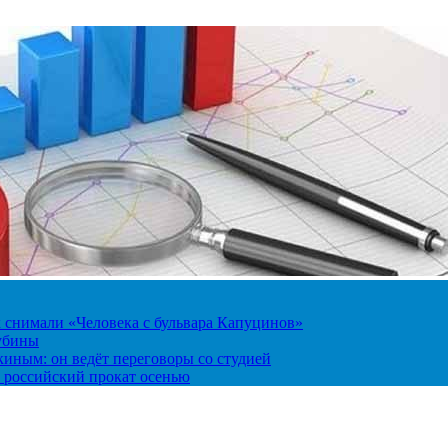
к снимали «Человека с бульвара Капуцинов»
лубины
киным: он ведёт переговоры со студией
 российский прокат осенью