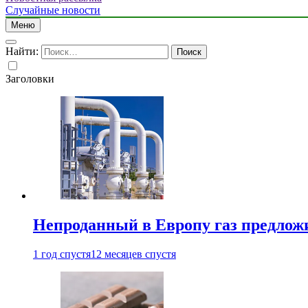
Случайные новости
Меню
Найти:
Заголовки
Непроданный в Европу газ предлож
1 год спустя
12 месяцев спустя