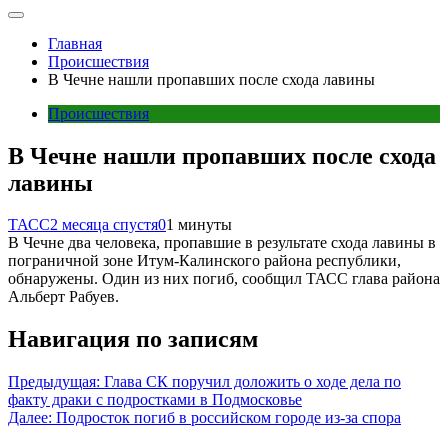
Главная
Происшествия
В Чечне нашли пропавших после схода лавины
Происшествия
В Чечне нашли пропавших после схода
лавины
ТАСС
2 месяца спустя
0
1 минуты
В Чечне два человека, пропавшие в результате схода лавины в
пограничной зоне Итум-Калинского района республики,
обнаружены. Один из них погиб, сообщил ТАСС глава района
Альберт Рабуев.
Навигация по записям
Предыдущая:
Глава СК поручил доложить о ходе дела по
факту драки с подростками в Подмосковье
Далее:
Подросток погиб в российском городе из-за спора