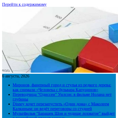
Перейти к содержимому
6 августа, 2026
Миронов, фанерный город и стулья из редкого дерева:
как снимали «Человека с бульвара Капуцинов»
Переводчица “Одиссеи” Уилсон: в фильме Нолана нет
глубины
Disney хочет перезапустить «Один дома» с Маколеем
Калкиным: он ведёт переговоры со студией
Мультфильм “Барашек Шон и чудище лохматое” выйдет