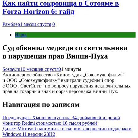
Как найти сокровища в Сотояме в
Forza Horizon 6: гайд
Рамблер
1 месяц спустя
0
Игры
Суд обвинил медведя со светильника
в нарушении прав Винни-Пуха
Sostav.ru
10 месяцев спустя
0
1 минуты
Акционерное общество «Киностудия „Союзмультфильм“
и ООО „Союзмультфильм“ выиграли судебный спор
с ООО „СветСити“ по вопросу нарушения исключительных
прав на товарный знак и образ персонажа Винни-Пух.
Навигация по записям
Предыдущая:
Xiaomi выпустила 34-дюймовый игровой
монитор Redmi стоимостью 16 тысяч рублей
Далее:
Microsoft напомнила о скором завершении поддержки
Windows 11 версии 23H2