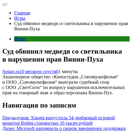
Главная
Игры
Суд обвинил медведя со светильника в нарушении прав
Винни-Пуха
Игры
Суд обвинил медведя со светильника
в нарушении прав Винни-Пуха
Sostav.ru
10 месяцев спустя
0
1 минуты
Акционерное общество «Киностудия „Союзмультфильм“
и ООО „Союзмультфильм“ выиграли судебный спор
с ООО „СветСити“ по вопросу нарушения исключительных
прав на товарный знак и образ персонажа Винни-Пух.
Навигация по записям
Предыдущая:
Xiaomi выпустила 34-дюймовый игровой
монитор Redmi стоимостью 16 тысяч рублей
Далее:
Microsoft напомнила о скором завершении поддержки