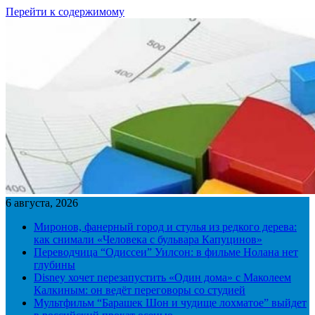
Перейти к содержимому
6 августа, 2026
Миронов, фанерный город и стулья из редкого дерева:
как снимали «Человека с бульвара Капуцинов»
Переводчица “Одиссеи” Уилсон: в фильме Нолана нет
глубины
Disney хочет перезапустить «Один дома» с Маколеем
Калкиным: он ведёт переговоры со студией
Мультфильм “Барашек Шон и чудище лохматое” выйдет