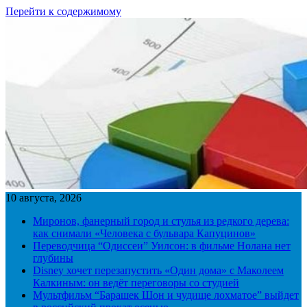
Перейти к содержимому
10 августа, 2026
Миронов, фанерный город и стулья из редкого дерева:
как снимали «Человека с бульвара Капуцинов»
Переводчица “Одиссеи” Уилсон: в фильме Нолана нет
глубины
Disney хочет перезапустить «Один дома» с Маколеем
Калкиным: он ведёт переговоры со студией
Мультфильм “Барашек Шон и чудище лохматое” выйдет