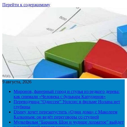
Перейти к содержимому
9 августа, 2026
Миронов, фанерный город и стулья из редкого дерева:
как снимали «Человека с бульвара Капуцинов»
Переводчица “Одиссеи” Уилсон: в фильме Нолана нет
глубины
Disney хочет перезапустить «Один дома» с Маколеем
Калкиным: он ведёт переговоры со студией
Мультфильм “Барашек Шон и чудище лохматое” выйдет