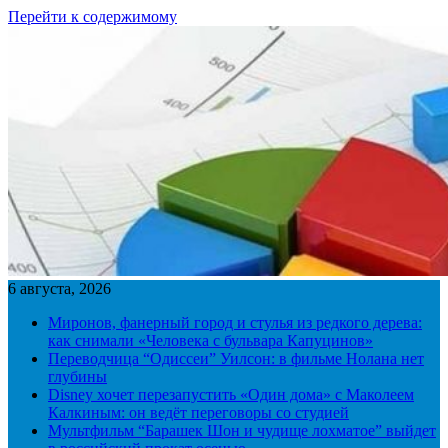
Перейти к содержимому
6 августа, 2026
Миронов, фанерный город и стулья из редкого дерева:
как снимали «Человека с бульвара Капуцинов»
Переводчица “Одиссеи” Уилсон: в фильме Нолана нет
глубины
Disney хочет перезапустить «Один дома» с Маколеем
Калкиным: он ведёт переговоры со студией
Мультфильм “Барашек Шон и чудище лохматое” выйдет