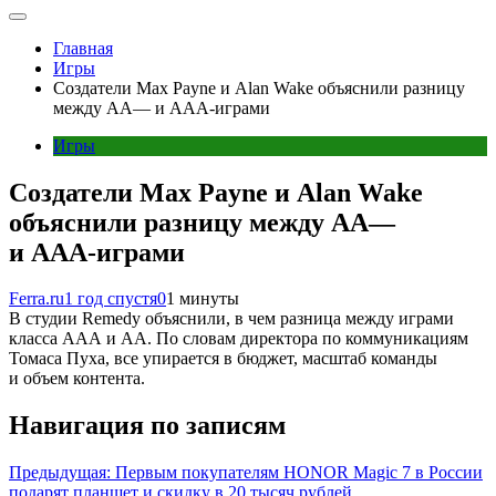
Главная
Игры
Создатели Max Payne и Alan Wake объяснили разницу
между AA— и AAA-играми
Игры
Создатели Max Payne и Alan Wake
объяснили разницу между AA—
и AAA-играми
Ferra.ru
1 год спустя
0
1 минуты
В студии Remedy объяснили, в чем разница между играми
класса AAA и AA. По словам директора по коммуникациям
Томаса Пуха, все упирается в бюджет, масштаб команды
и объем контента.
Навигация по записям
Предыдущая:
Первым покупателям HONOR Magic 7 в России
подарят планшет и скидку в 20 тысяч рублей