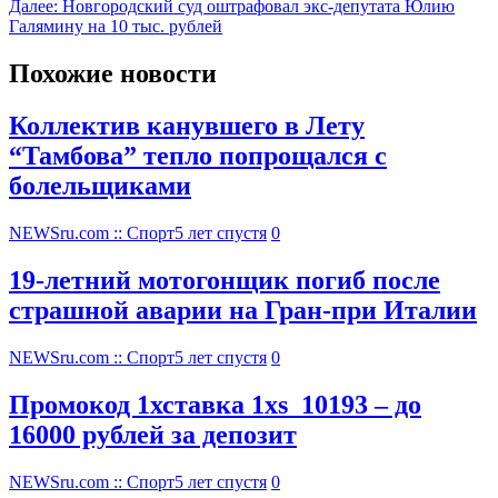
Далее:
Новгородский суд оштрафовал экс-депутата Юлию
Галямину на 10 тыс. рублей
Похожие новости
Коллектив канувшего в Лету
“Тамбова” тепло попрощался с
болельщиками
NEWSru.com :: Спорт
5 лет спустя
0
19-летний мотогонщик погиб после
страшной аварии на Гран-при Италии
NEWSru.com :: Спорт
5 лет спустя
0
Промокод 1хставка 1xs_10193 – до
16000 рублей за депозит
NEWSru.com :: Спорт
5 лет спустя
0