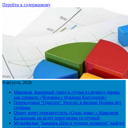
Перейти к содержимому
9 августа, 2026
Миронов, фанерный город и стулья из редкого дерева:
как снимали «Человека с бульвара Капуцинов»
Переводчица “Одиссеи” Уилсон: в фильме Нолана нет
глубины
Disney хочет перезапустить «Один дома» с Маколеем
Калкиным: он ведёт переговоры со студией
Мультфильм “Барашек Шон и чудище лохматое” выйдет