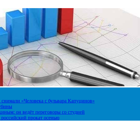
к снимали «Человека с бульвара Капуцинов»
лубины
киным: он ведёт переговоры со студией
 российский прокат осенью