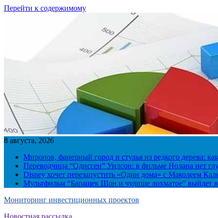
Перейти к содержимому
8 августа, 2026
Миронов, фанерный город и стулья из редкого дерева: ка
Переводчица “Одиссеи” Уилсон: в фильме Нолана нет г
Disney хочет перезапустить «Один дома» с Маколеем Кал
Мультфильм “Барашек Шон и чудище лохматое” выйдет в
Мониторинг инвестиционных проектов
Новостная рассылка