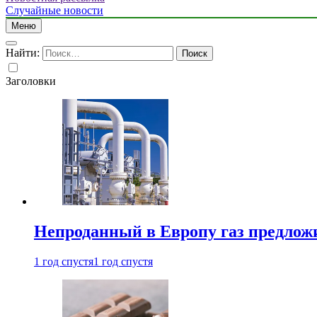
Случайные новости
Меню
Найти:
Заголовки
Непроданный в Европу газ предлож
1 год спустя
1 год спустя