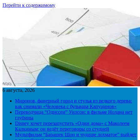
Перейти к содержимому
6 августа, 2026
Миронов, фанерный город и стулья из редкого дерева:
как снимали «Человека с бульвара Капуцинов»
Переводчица “Одиссеи” Уилсон: в фильме Нолана нет
глубины
Disney хочет перезапустить «Один дома» с Маколеем
Калкиным: он ведёт переговоры со студией
Мультфильм “Барашек Шон и чудище лохматое” выйдет