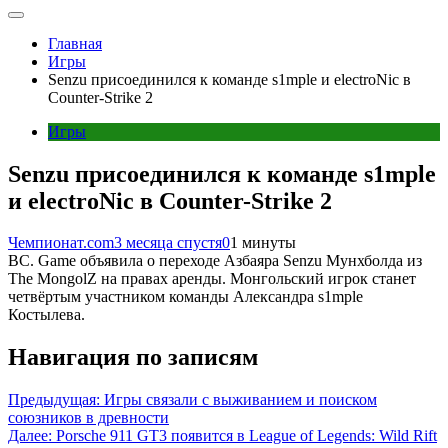
Главная
Игры
Senzu присоединился к команде s1mple и electroNic в
Counter-Strike 2
Игры
Senzu присоединился к команде s1mple
и electroNic в Counter-Strike 2
Чемпионат.com
3 месяца спустя
0
1 минуты
BC. Game объявила о переходе Азбаяра Senzu Мунхболда из
The MongolZ на правах аренды. Монгольский игрок станет
четвёртым участником команды Александра s1mple
Костылева.
Навигация по записям
Предыдущая:
Игры связали с выживанием и поиском
союзников в древности
Далее:
Porsche 911 GT3 появится в League of Legends: Wild Rift