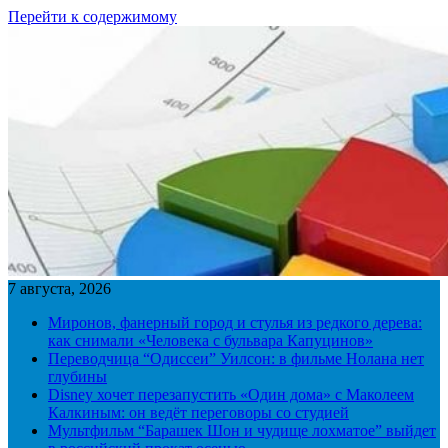
Перейти к содержимому
7 августа, 2026
Миронов, фанерный город и стулья из редкого дерева:
как снимали «Человека с бульвара Капуцинов»
Переводчица “Одиссеи” Уилсон: в фильме Нолана нет
глубины
Disney хочет перезапустить «Один дома» с Маколеем
Калкиным: он ведёт переговоры со студией
Мультфильм “Барашек Шон и чудище лохматое” выйдет