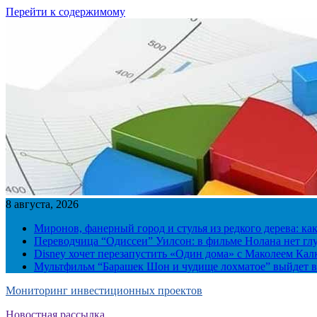
Перейти к содержимому
8 августа, 2026
Миронов, фанерный город и стулья из редкого дерева: ка
Переводчица “Одиссеи” Уилсон: в фильме Нолана нет г
Disney хочет перезапустить «Один дома» с Маколеем Кал
Мультфильм “Барашек Шон и чудище лохматое” выйдет в
Мониторинг инвестиционных проектов
Новостная рассылка