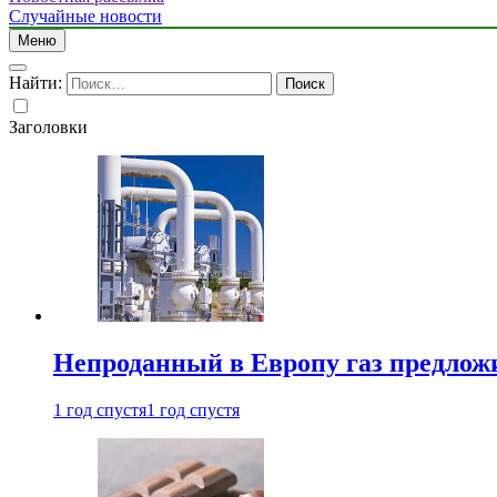
Случайные новости
Меню
Найти:
Заголовки
Непроданный в Европу газ предлож
1 год спустя
1 год спустя