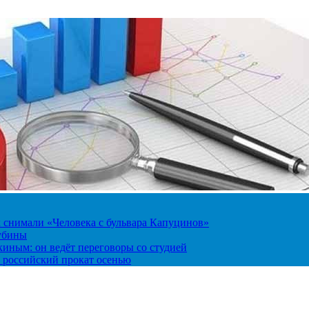
к снимали «Человека с бульвара Капуцинов»
лубины
киным: он ведёт переговоры со студией
 российский прокат осенью