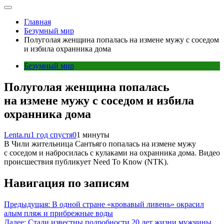
Главная
Безумный мир
Полуголая женщина попалась на измене мужу с соседом
и избила охранника дома
Безумный мир
Полуголая женщина попалась
на измене мужу с соседом и избила
охранника дома
Lenta.ru
1 год спустя
0
1 минуты
В Чили жительница Сантьяго попалась на измене мужу
с соседом и набросилась с кулаками на охранника дома. Видео
происшествия публикует Need To Know (NTK).
Навигация по записям
Предыдущая:
В одной стране «кровавый ливень» окрасил
алым пляж и прибрежные воды
Далее:
Стали известны подробности 20 лет жизни мужчины