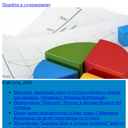
Перейти к содержимому
8 августа, 2026
Миронов, фанерный город и стулья из редкого дерева:
как снимали «Человека с бульвара Капуцинов»
Переводчица “Одиссеи” Уилсон: в фильме Нолана нет
глубины
Disney хочет перезапустить «Один дома» с Маколеем
Калкиным: он ведёт переговоры со студией
Мультфильм “Барашек Шон и чудище лохматое” выйдет