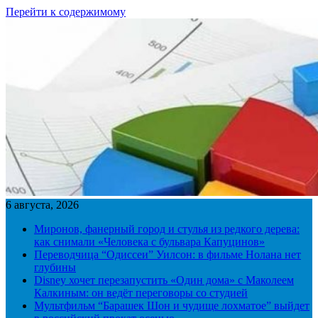
Перейти к содержимому
6 августа, 2026
Миронов, фанерный город и стулья из редкого дерева:
как снимали «Человека с бульвара Капуцинов»
Переводчица “Одиссеи” Уилсон: в фильме Нолана нет
глубины
Disney хочет перезапустить «Один дома» с Маколеем
Калкиным: он ведёт переговоры со студией
Мультфильм “Барашек Шон и чудище лохматое” выйдет